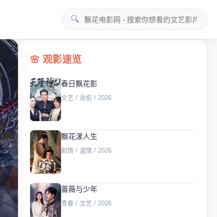
🔍
🌸 观影速览
春日飘花影
文艺 / 治愈 / 2026
飘花漾人生
剧情 / 温情 / 2026
蔷薇与少年
青春 / 文艺 / 2026