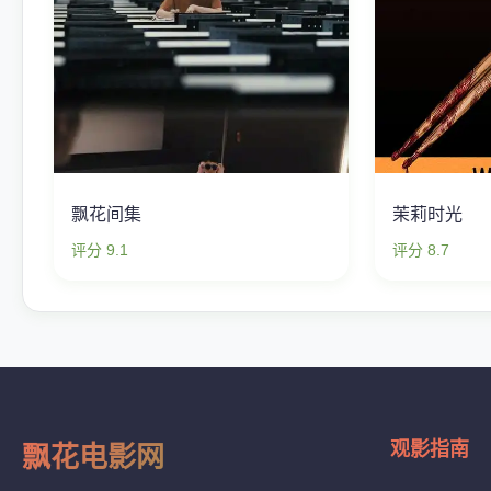
飘花间集
茉莉时光
评分 9.1
评分 8.7
观影指南
飘花电影网