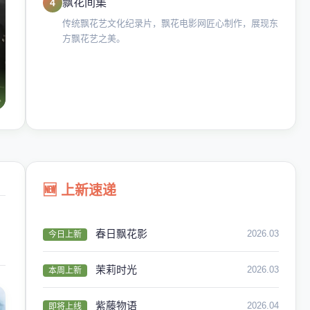
飘花间集
4
传统飘花艺文化纪录片，飘花电影网匠心制作，展现东
方飘花艺之美。
🆕 上新速递
春日飘花影
2026.03
今日上新
茉莉时光
2026.03
本周上新
紫藤物语
2026.04
即将上线