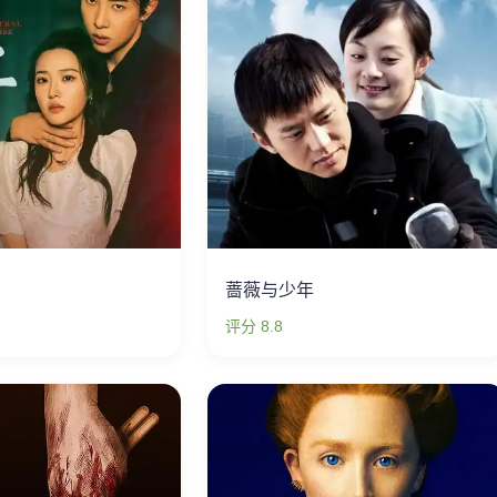
蔷薇与少年
评分 8.8