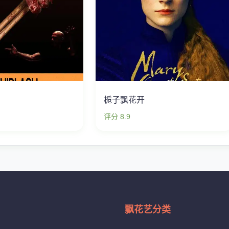
栀子飘花开
评分 8.9
飘花艺分类